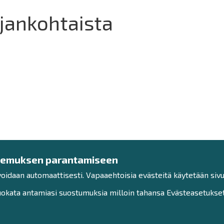
jankohtaista
kemuksen parantamiseen
voidaan automaattisesti. Vapaaehtoisia evästeitä käytetään sivu
kata antamiasi suostumuksia milloin tahansa Evästeasetukset-
Ota yhteyttä!
Tutu