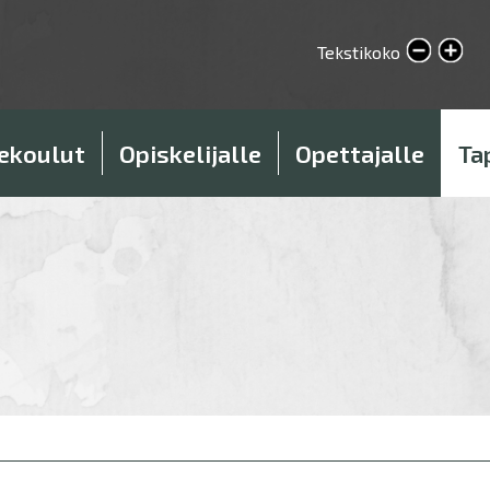
Hyppää
pääsisältöön
Pienennä tekstikokoa
Tekstikoko
Suurenna tekstikokoa
ekoulut
Opiskelijalle
Opettajalle
Ta