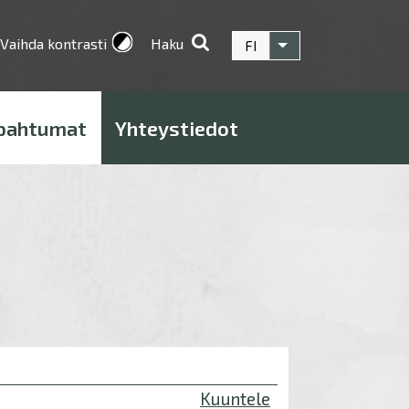
Vaihda kontrasti
Haku
FI
Listaa lisätoiminnot
pahtumat
Yhteystiedot
Kuuntele