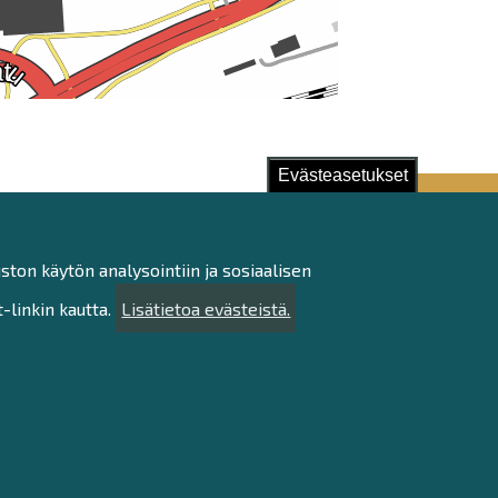
Evästeasetukset
ston käytön analysointiin ja sosiaalisen
linkin kautta.
Lisätietoa evästeistä.
stu!
ötietojen käsittely
tettavuusseloste
artta