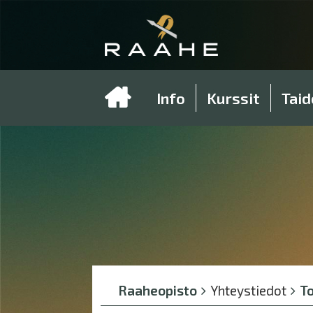
Info
Kurssit
Taid
Breadcrumbs
You
Raaheopisto
Yhteystiedot
T
are