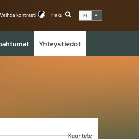
Vaihda kontrasti
Haku
FI
Listaa lisätoiminnot
pahtumat
Yhteystiedot
Kuuntele