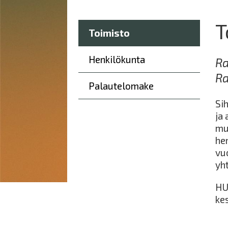
here:
T
Päävalikko
Toimisto
Henkilökunta
Ra
Ra
Palautelomake
Si
ja 
mu
he
vu
yh
HU
ke