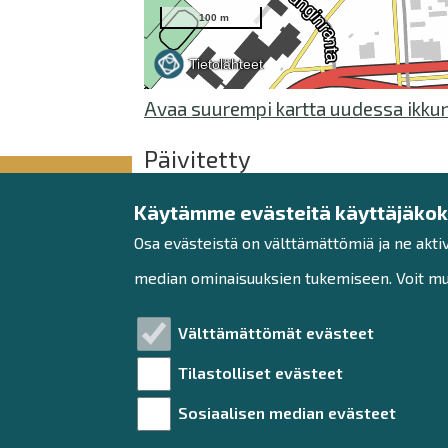
Avaa suurempi kartta uudessa ikku
Päivitetty
Su, 28.06.2026 - 14:47
Käytämme evästeitä käyttäjäko
Osa evästeistä on välttämättömiä ja ne akti
median ominaisuuksien tukemiseen. Voit muo
Raahe-opisto
Välttämättömät evästeet
Kirkkokatu 28 (2. krs)
92100 Raahe
Tilastolliset evästeet
puh. 040 135 6779, 040 13
Sosiaalisen median evästeet
6780
raaheopisto@raahe.fi