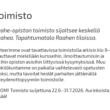
oimisto
ahe-opiston toimisto sijaitsee keskellä
ahea. Tapahtumatalo Raahen tiloissa.
hteerimme ovat tavattavissa toimistolla arkisin klo 9–
auttavat mielellään kursseihin, ilmoittautumisiin ja
ihin opiston asioihin liittyvissä kysymyksissä. Muu
nkilökuntamme on paikalla vaihtelevasti opetusten
oksi, mutta tavoitat heidät parhaiten jättämällä
teydenottopyynnön toimistolle.
OM! Toimisto suljettuna 22.6.-31.7.2026. Aurinkoista
sää!