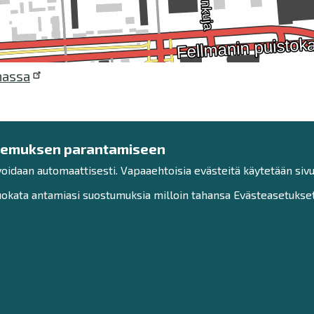
nassa
kemuksen parantamiseen
voidaan automaattisesti. Vapaaehtoisia evästeitä käytetään sivu
kata antamiasi suostumuksia milloin tahansa Evästeasetukset-
Ota yhteyttä!
Tutu
Raahe-opiston toimisto
Henkil
Anna palautetta
Saavu
5
Sivuk
Haku