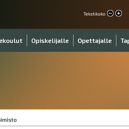
Hyppää
pääsisältöön
Pienennä tekstikokoa
Tekstikoko
Suurenna tekstikokoa
ekoulut
Opiskelijalle
Opettajalle
Ta
oimisto