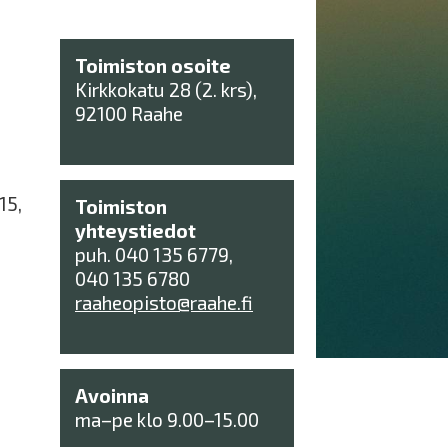
Toimiston osoite
Kirkkokatu 28 (2. krs),
92100 Raahe
15,
Toimiston
yhteystiedot
puh. 040 135 6779,
040 135 6780
raaheopisto@raahe.fi
Avoinna
ma–pe klo 9.00–15.00