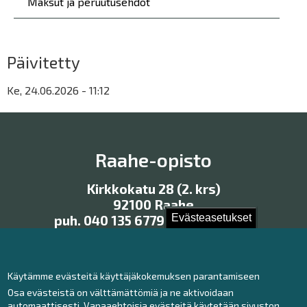
Maksut ja peruutusehdot
Päivitetty
Ke, 24.06.2026 - 11:12
Raahe-opisto
Kirkkokatu 28 (2. krs)
92100 Raahe
Evästeasetukset
puh. 040 135 6779, 040 135 6780
raaheopisto@raahe.fi
Käytämme evästeitä käyttäjäkokemuksen parantamiseen
Osa evästeistä on välttämättömiä ja ne aktivoidaan
Ota yhteyttä!
automaattisesti. Vapaaehtoisia evästeitä käytetään sivuston