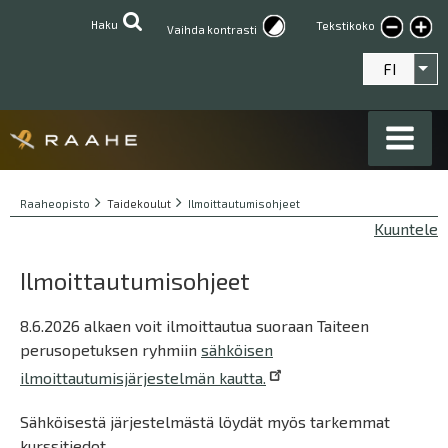
Hyppää
Haku
Tekstikoko
Suur
Vaihda kontrasti
pääsisältöön
teksti
FI
Lis
Breadcrumbs
You
Raaheopisto
Taidekoulut
Ilmoittautumisohjeet
are
Kuuntele
here:
Ilmoittautumisohjeet
8.6.2026 alkaen voit ilmoittautua suoraan Taiteen
perusopetuksen ryhmiin
sähköisen
ilmoittautumisjärjestelmän kautta.
Sähköisestä järjestelmästä löydät myös tarkemmat
kurssitiedot.