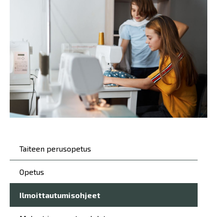
Päävalikko
Taiteen perusopetus
Opetus
Ilmoittautumisohjeet