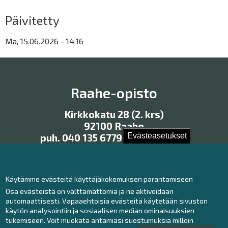
Päivitetty
Ma, 15.06.2026 - 14:16
Raahe-opisto
Kirkkokatu 28 (2. krs)
92100 Raahe
Evästeasetukset
puh. 040 135 6779, 040 135 6780
raaheopisto@raahe.fi
Käytämme evästeitä käyttäjäkokemuksen parantamiseen
Osa evästeistä on välttämättömiä ja ne aktivoidaan
Ota yhteyttä!
automaattisesti. Vapaaehtoisia evästeitä käytetään sivuston
käytön analysointiin ja sosiaalisen median ominaisuuksien
Raahe-opiston toimisto
tukemiseen. Voit muokata antamiasi suostumuksia milloin