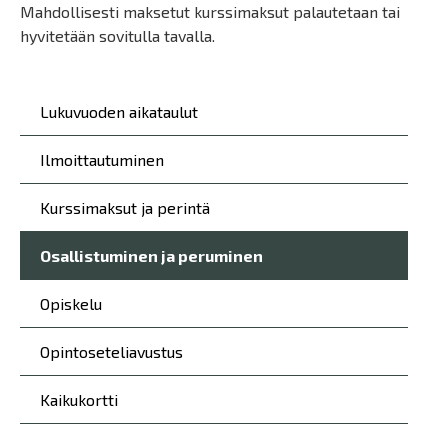
Mahdollisesti maksetut kurssimaksut palautetaan tai
hyvitetään sovitulla tavalla.
Päävalikko
Lukuvuoden aikataulut
Ilmoittautuminen
Kurssimaksut ja perintä
Osallistuminen ja peruminen
Opiskelu
Opintoseteliavustus
Kaikukortti