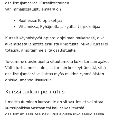
osallistujamäärää. Kurssikohtainen
vähimmäisosallistujamäärä on:
Raahessa: 10 opiskelijaa
Vihannissa, Pyhäjoella ja kylillä: 7 opiskelijaa
Kurssit käynnistyvät opinto-ohjelman mukaisesti, eikä
alkamisesta lähetetä erillistä ilmoitusta. Mikäli kurssi ei
toteudu, ilmoitamme siitä osallistujille.
Toivomme opiskelijoilta sitoutumista koko kurssin ajaksi.
Vältä turhia poissaoloja ja kurssin keskeyttämistä, sillä
osallistujamäärä vaikuttaa myös muiden ryhmäläisten
opiskelumahdollisuuksiin.
Kurssipaikan peruutus
Ilmoittautuminen kursseille on sitova. Jos et voi ottaa
kurssipaikkaa vastaan tai haluat keskeyttää
osallistumisesi, tee peruutus ajoissa joko sähköisessä