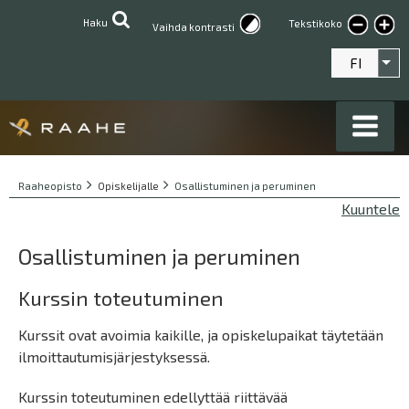
Hyppää
Haku
Tekstikoko
Suur
Vaihda kontrasti
pääsisältöön
teksti
FI
Lis
Breadcrumbs
You
Raaheopisto
Opiskelijalle
Osallistuminen ja peruminen
are
Kuuntele
here:
Osallistuminen ja peruminen
Kurssin toteutuminen
Kurssit ovat avoimia kaikille, ja opiskelupaikat täytetään
ilmoittautumisjärjestyksessä.
Kurssin toteutuminen edellyttää riittävää