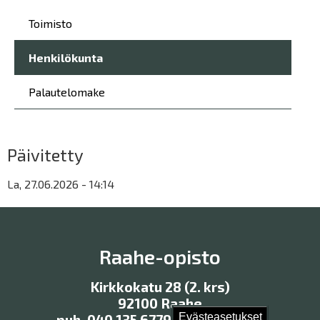
Päävalikko
Toimisto
Henkilökunta
Palautelomake
Päivitetty
La, 27.06.2026 - 14:14
Raahe-opisto
Kirkkokatu 28 (2. krs)
92100 Raahe
Evästeasetukset
puh. 040 135 6779, 040 135 6780