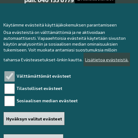
raaheopisto@raahe.fi
Käytämme evästeitä käyttäjäkokemuksen parantamiseen
Osa evästeistä on välttämättömiä ja ne aktivoidaan
Ota yhteyttä!
automaattisesti. Vapaaehtoisia evästeitä käytetään sivuston
käytön analysointiin ja sosiaalisen median ominaisuuksien
Raahe-opiston toimisto
tukemiseen. Voit muokata antamiasi suostumuksia milloin
Anna palautetta
tahansa Evästeasetukset-linkin kautta.
Lisätietoa evästeistä.
Välttämättömät evästeet
Tutustu!
Tilastolliset evästeet
Henkilötietojen käsittely
Sosiaalisen median evästeet
Saavutettavuusseloste
Hyväksyn valitut evästeet
Sivukartta
Haku