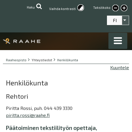
Hyppää
Haku
Tekstikoko
Suur
Vaihda kontrasti
pääsisältöön
teksti
FI
Lis
Breadcrumbs
You
Raaheopisto
Yhteystiedot
Henkilökunta
are
Kuuntele
here:
Henkilökunta
Rehtori
Piritta Rossi, puh. 044 439 3330
piritta.rossi@raahe.fi
Päätoiminen tekstiilityön opettaja,