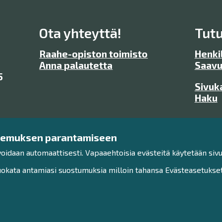
Ota yhteyttä!
Tutu
Raahe-opiston toimisto
Henkil
Anna palautetta
Saavu
5
Sivuk
Haku
kemuksen parantamiseen
voidaan automaattisesti. Vapaaehtoisia evästeitä käytetään sivu
kata antamiasi suostumuksia milloin tahansa Evästeasetukset-