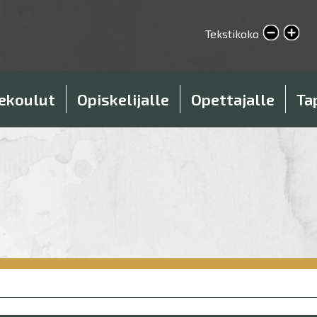
Hyppää
pääsisältöön
Pienennä tekstikokoa
Tekstikoko
Suurenna tekstikokoa
ekoulut
Opiskelijalle
Opettajalle
Ta