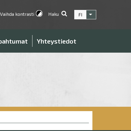
Vaihda kontrasti
Haku
FI
Listaa lisätoiminnot
pahtumat
Yhteystiedot